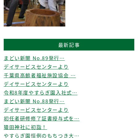
最新記事
まどい新聞 No.89発行…
デイサービスセンターより
千葉県高齢者福祉施設協会 …
デイサービスセンターより
令和8年度やすらぎ園入社式…
まどい新聞 No.88発行…
デイサービスセンターより
初任者研修修了証書授与式を…
猿田神社に初詣！
やすらぎ園恒例のもちつき大…