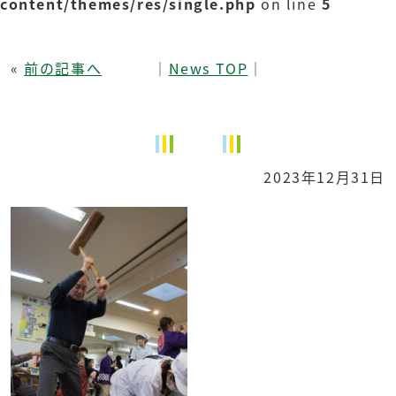
content/themes/res/single.php
on line
5
«
前の記事へ
│
News TOP
│
2023年12月31日