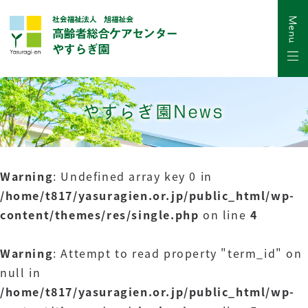
やすらぎ園News
Warning
: Undefined array key 0 in
/home/t817/yasuragien.or.jp/public_html/wp-
content/themes/res/single.php
on line
4
Warning
: Attempt to read property "term_id" on
null in
/home/t817/yasuragien.or.jp/public_html/wp-