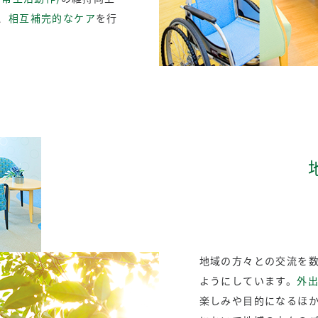
、
相互補完的なケア
を行
地域の方々との交流を
ようにしています。
外
楽しみや目的になるほ