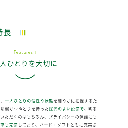
特長
Features 1
人ひとりを大切に
め、
一人ひとりの個性や状態
を細やかに把握するた
。清潔かつゆとりを持った
採光のよい設備で
、明る
ていただくのはもちろん、プライバシーの保護にも
迎車も完備
しており、ハード・ソフトともに充実さ