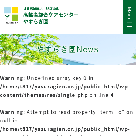
やすらぎ園News
Warning
: Undefined array key 0 in
/home/t817/yasuragien.or.jp/public_html/wp-
content/themes/res/single.php
on line
4
Warning
: Attempt to read property "term_id" on
null in
/home/t817/yasuragien.or.jp/public_html/wp-