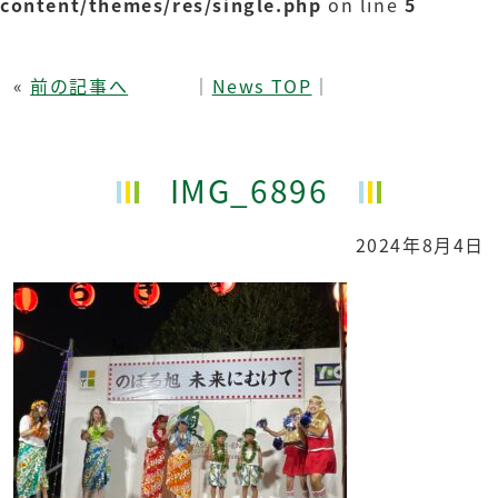
content/themes/res/single.php
on line
5
«
前の記事へ
│
News TOP
│
IMG_6896
2024年8月4日