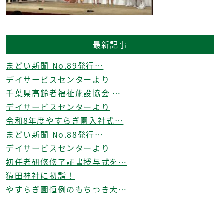
最新記事
まどい新聞 No.89発行…
デイサービスセンターより
千葉県高齢者福祉施設協会 …
デイサービスセンターより
令和8年度やすらぎ園入社式…
まどい新聞 No.88発行…
デイサービスセンターより
初任者研修修了証書授与式を…
猿田神社に初詣！
やすらぎ園恒例のもちつき大…