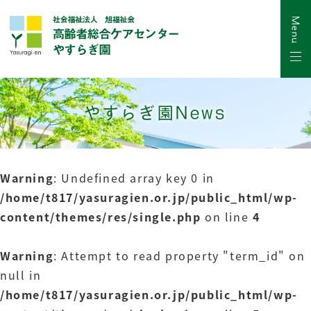
やすらぎ園News
Warning
: Undefined array key 0 in
/home/t817/yasuragien.or.jp/public_html/wp-
content/themes/res/single.php
on line
4
Warning
: Attempt to read property "term_id" on
null in
/home/t817/yasuragien.or.jp/public_html/wp-