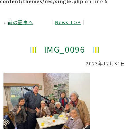
content/themes/res/single.php
on line
5
«
前の記事へ
│
News TOP
│
IMG_0096
2023年12月31日