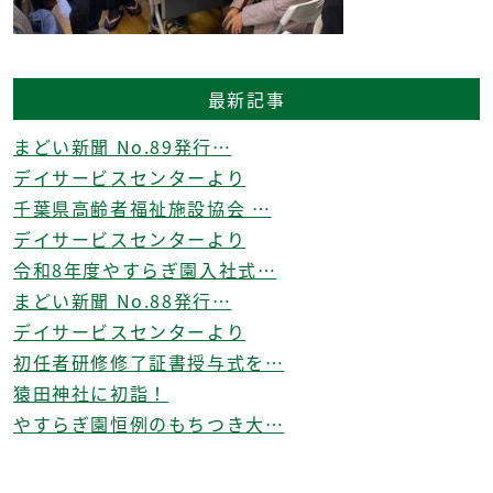
最新記事
まどい新聞 No.89発行…
デイサービスセンターより
千葉県高齢者福祉施設協会 …
デイサービスセンターより
令和8年度やすらぎ園入社式…
まどい新聞 No.88発行…
デイサービスセンターより
初任者研修修了証書授与式を…
猿田神社に初詣！
やすらぎ園恒例のもちつき大…