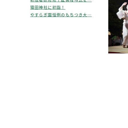
猿田神社に初詣！
やすらぎ園恒例のもちつき大…