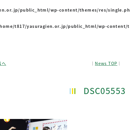
en.or.jp/public_html/wp-content/themes/res/single.p
/home/t817/yasuragien.or.jp/public_html/wp-content/
事へ
│
News TOP
│
DSC05553