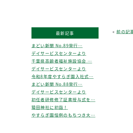
«
前の記
最新記事
まどい新聞 No.89発行…
デイサービスセンターより
千葉県高齢者福祉施設協会 …
デイサービスセンターより
令和8年度やすらぎ園入社式…
まどい新聞 No.88発行…
デイサービスセンターより
初任者研修修了証書授与式を…
猿田神社に初詣！
やすらぎ園恒例のもちつき大…