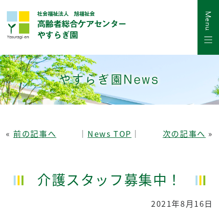
やすらぎ園News
«
前の記事へ
│
News TOP
│
次の記事へ
»
介護スタッフ募集中！
2021年8月16日