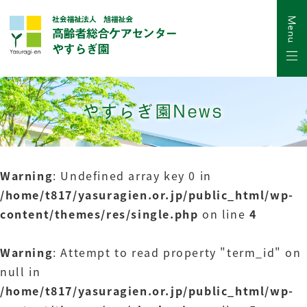
やすらぎ園News
Warning
: Undefined array key 0 in
/home/t817/yasuragien.or.jp/public_html/wp-
content/themes/res/single.php
on line
4
Warning
: Attempt to read property "term_id" on
null in
/home/t817/yasuragien.or.jp/public_html/wp-