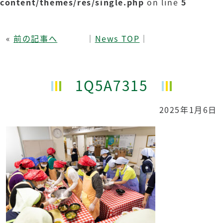
content/themes/res/single.php
on line
5
«
前の記事へ
│
News TOP
│
1Q5A7315
2025年1月6日