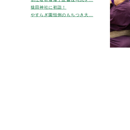
猿田神社に初詣！
やすらぎ園恒例のもちつき大…