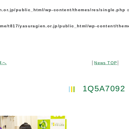
n.or.jp/public_html/wp-content/themes/res/single.php
o
me/t817/yasuragien.or.jp/public_html/wp-content/them
事へ
│
News TOP
│
1Q5A7092