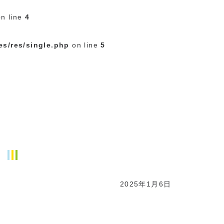
n line
4
es/res/single.php
on line
5
2025年1月6日