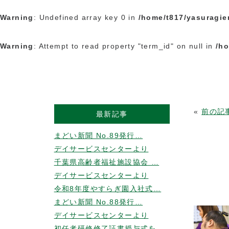
Warning
: Undefined array key 0 in
/home/t817/yasuragie
Warning
: Attempt to read property "term_id" on null in
/ho
«
前の記
最新記事
まどい新聞 No.89発行…
デイサービスセンターより
千葉県高齢者福祉施設協会 …
デイサービスセンターより
令和8年度やすらぎ園入社式…
まどい新聞 No.88発行…
デイサービスセンターより
初任者研修修了証書授与式を…