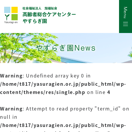
やすらぎ園News
Warning
: Undefined array key 0 in
/home/t817/yasuragien.or.jp/public_html/wp-
content/themes/res/single.php
on line
4
Warning
: Attempt to read property "term_id" on
null in
/home/t817/yasuragien.or.jp/public_html/wp-