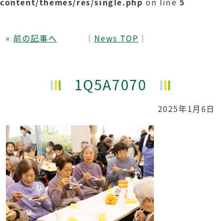
content/themes/res/single.php
on line
5
«
前の記事へ
│
News TOP
│
1Q5A7070
2025年1月6日