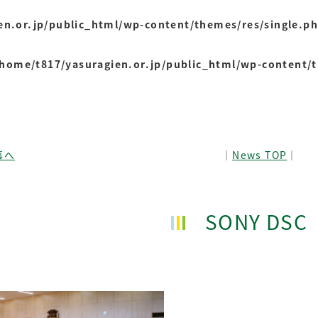
en.or.jp/public_html/wp-content/themes/res/single.p
/home/t817/yasuragien.or.jp/public_html/wp-content/
事へ
│
News TOP
│
SONY DSC