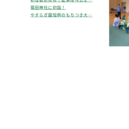
猿田神社に初詣！
やすらぎ園恒例のもちつき大…