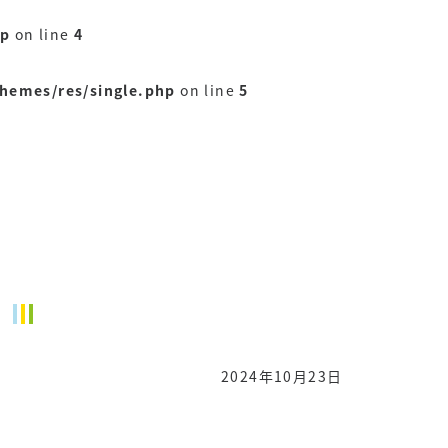
hp
on line
4
themes/res/single.php
on line
5
2024年10月23日