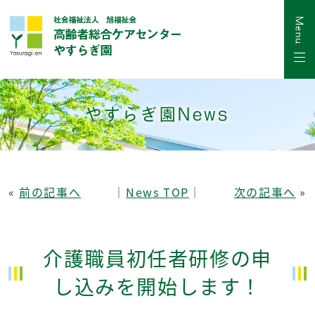
やすらぎ園News
«
前の記事へ
│
News TOP
│
次の記事へ
»
介護職員初任者研修の申
し込みを開始します！