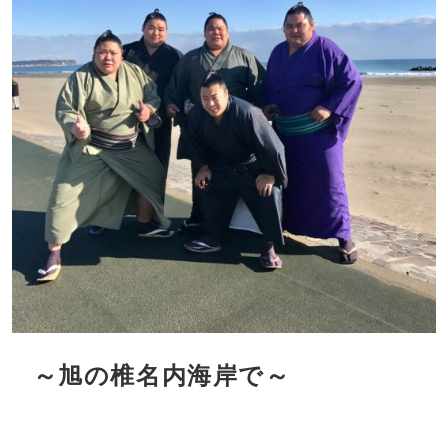
～旭の椎名内海岸で～