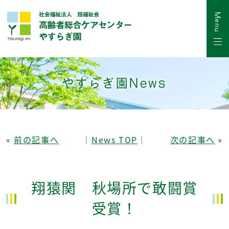
やすらぎ園News
«
前の記事へ
│
News TOP
│
次の記事へ
»
翔猿関 秋場所で敢闘賞
受賞！