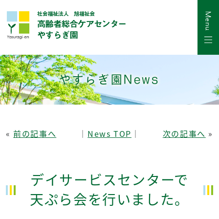
やすらぎ園News
«
前の記事へ
│
News TOP
│
次の記事へ
»
デイサービスセンターで
天ぷら会を行いました。