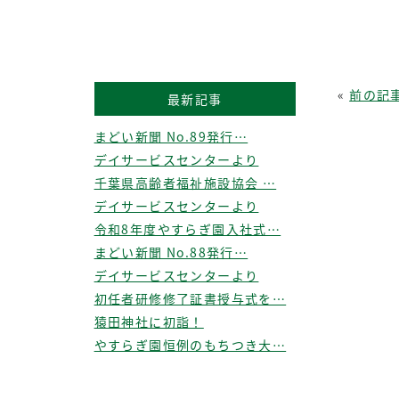
«
前の記
最新記事
まどい新聞 No.89発行…
デイサービスセンターより
千葉県高齢者福祉施設協会 …
デイサービスセンターより
令和8年度やすらぎ園入社式…
まどい新聞 No.88発行…
デイサービスセンターより
初任者研修修了証書授与式を…
猿田神社に初詣！
やすらぎ園恒例のもちつき大…