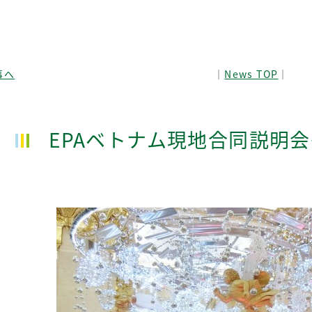
事へ
│
News TOP
│
EPAベトナム現地合同説明